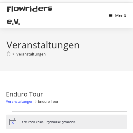
Zum
Flowriders
Inhalt
Menü
springen
e.V.
Veranstaltungen
>
Veranstaltungen
Enduro Tour
Veranstaltungen
Enduro Tour
Veranstaltungen
Es wurden keine Ergebnisse gefunden.
H
i
n