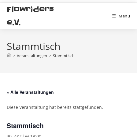
Zum
Flowriders
Inhalt
Menü
springen
e.V.
Stammtisch
>
Veranstaltungen
>
Stammtisch
« Alle Veranstaltungen
Diese Veranstaltung hat bereits stattgefunden.
Stammtisch
30. April @ 19:00