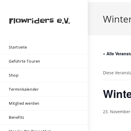
Zum
Inhalt
Winte
springen
Flowriders e.V.
Startseite
« Alle Verans
Geführte Touren
Diese Veranst
Shop
Winte
Terminkalender
Mitglied werden
23. November
Benefits