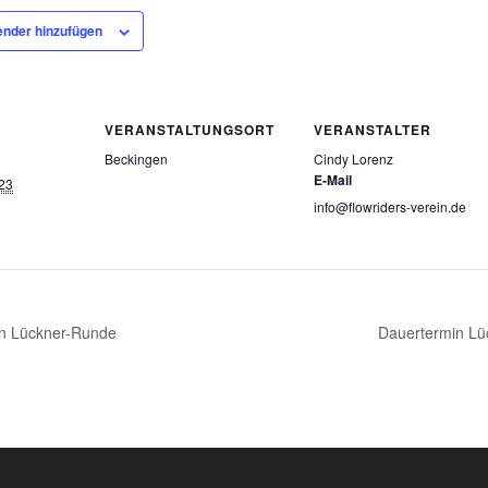
nder hinzufügen
VERANSTALTUNGSORT
VERANSTALTER
Beckingen
Cindy Lorenz
E-Mail
23
info@flowriders-verein.de
n Lückner-Runde
Dauertermin L