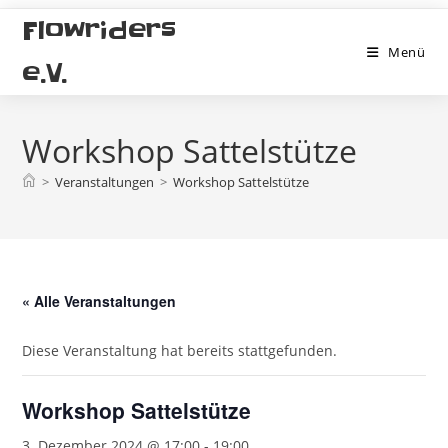
Zum
Flowriders
Inhalt
Menü
springen
e.V.
Workshop Sattelstütze
>
Veranstaltungen
>
Workshop Sattelstütze
« Alle Veranstaltungen
Diese Veranstaltung hat bereits stattgefunden.
Workshop Sattelstütze
3. Dezember 2024 @ 17:00
-
19:00