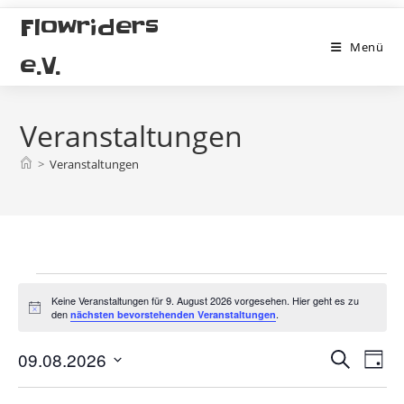
Zum
Flowriders
Inhalt
Menü
springen
e.V.
Veranstaltungen
>
Veranstaltungen
Veranstaltungen
für
Keine Veranstaltungen für 9. August 2026 vorgesehen. Hier geht es zu
H
den
.
9.
nächsten bevorstehenden Veranstaltungen
i
August
n
2026
V
V
w
09.08.2026
S
T
e
u
e
e
i
D
a
c
s
r
g