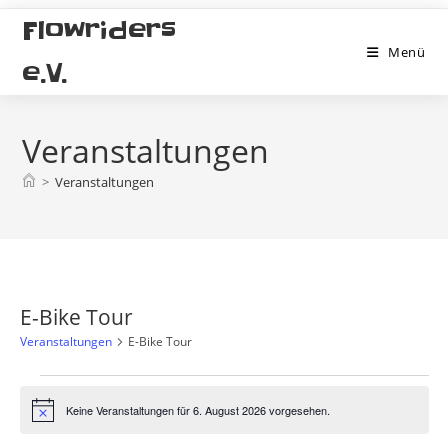
Zum
Flowriders
Inhalt
Menü
springen
e.V.
Veranstaltungen
>
Veranstaltungen
E-Bike Tour
Veranstaltungen
E-Bike Tour
Veranstaltungen
für
Keine Veranstaltungen für 6. August 2026 vorgesehen.
H
6.
i
August
n