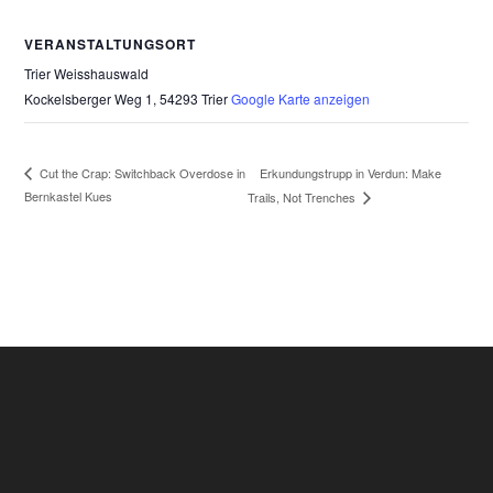
VERANSTALTUNGSORT
Trier Weisshauswald
Kockelsberger Weg 1, 54293 Trier
Google Karte anzeigen
Erkundungstrupp in Verdun: Make
Cut the Crap: Switchback Overdose in
Bernkastel Kues
Trails, Not Trenches